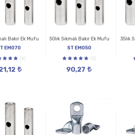
malı Bakır Ek Mufu
50lık Sıkmalı Bakır Ek Mufu
35lık 
T EM070
ST EM050
(5)
(5)
21,12
90,27