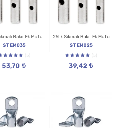
Sıkmalı Bakır Ek Mufu
25lık Sıkmalı Bakır Ek Mufu
ST EM035
ST EM025
(5)
(5)
53,70
39,42