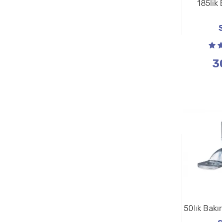
185lik
3
50lık Bakı