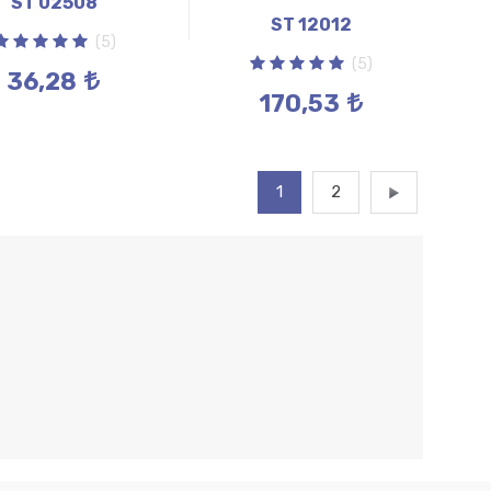
ST 02508
ST 12012
(5)
(5)
36,28
170,53
1
2