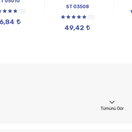
ST 05010
ST 03508
(5)
(5)
6,84
49,42
Tümünü Gör