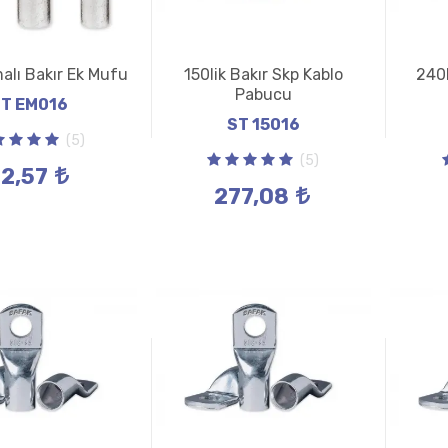
malı Bakır Ek Mufu
150lik Bakır Skp Kablo
240l
Pabucu
T EM016
ST 15016
(5)
(5)
22,57
277,08