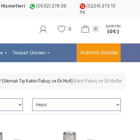
 Hizmetleri
(0532) 278 28
(0224) 273 13
96
SEPETIM
0
0
(0
)
İndirimli Ürünler
me
Tesisat Ürünleri
 (Sıkmalı Tip Kablo Pabuç ve Ek Mufl)
Bakır Pabuç ve Ek Muflar