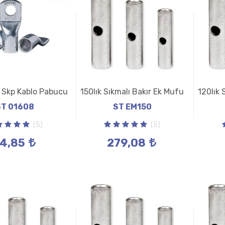
r Skp Kablo Pabucu
150lık Sıkmalı Bakır Ek Mufu
120lık 
ST 01608
ST EM150
(5)
(5)
4,85
279,08