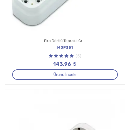
Eko Dörtlü Topraklı Grup Priz Klemensli
MGP351
(5)
143,96
Ürünü İncele