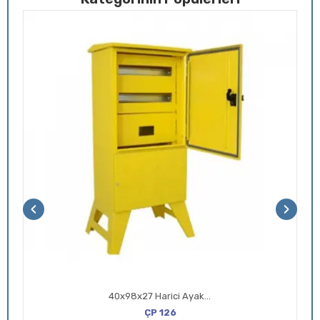
‹
›
40x98x27 Harici Ayaklı Etanj Şantiye Panosu
ÇP 126