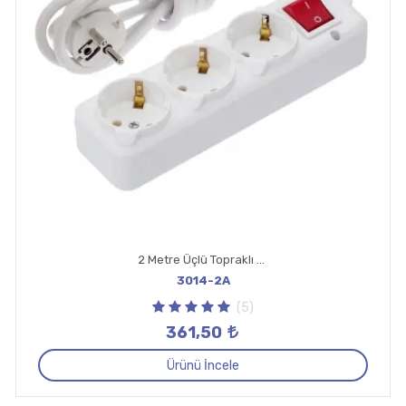
2 Metre Üçlü Topraklı Anahtar Priz
3014-2A
(5)
361,50
Ürünü İncele