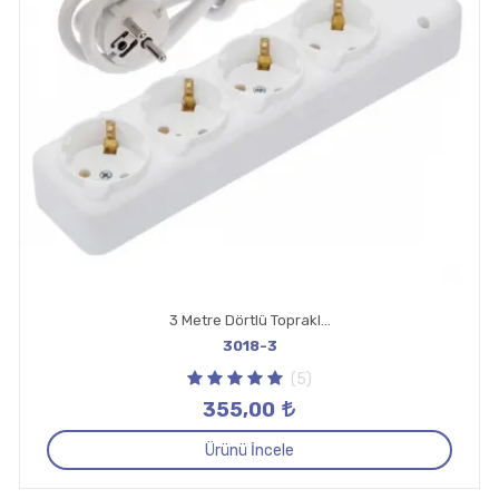
3 Metre Dörtlü Topraklı Priz
3018-3
(5)
355,00
Ürünü İncele