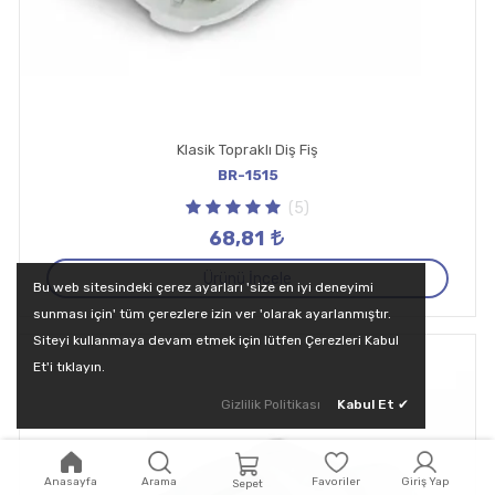
Klasik Topraklı Diş Fiş
BR-1515
(5)
68,81
Ürünü İncele
Bu web sitesindeki çerez ayarları 'size en iyi deneyimi
sunması için' tüm çerezlere izin ver 'olarak ayarlanmıştır.
Siteyi kullanmaya devam etmek için lütfen Çerezleri Kabul
Et'i tıklayın.
Gizlilik Politikası
Kabul Et
✔
Anasayfa
Arama
Favoriler
Giriş Yap
Sepet