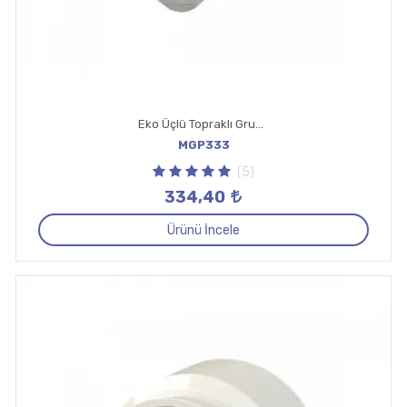
Eko Üçlü Topraklı Grup Priz Kordonlu 3 Metr
MGP333
(5)
334,40
Ürünü İncele