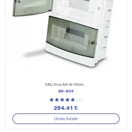
24lü Sıva Altı W-Otomat Kutusu
BR-809
(5)
284,41
Ürünü İncele