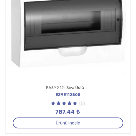
EASY9 12li Sıva Üstü W-Otomat Kutusu
EZ9E112S0S
(5)
787,44
Ürünü İncele