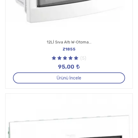
12Lİ Sıva Altı W-Otomat Kutusu
Z1855
(5)
95,00
Ürünü İncele