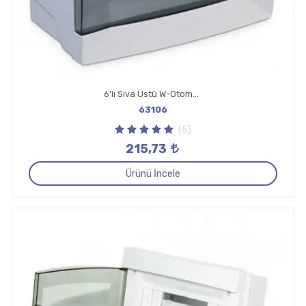
6'lı Sıva Üstü W-Otomat Kutusu
63106
(5)
215,73
Ürünü İncele