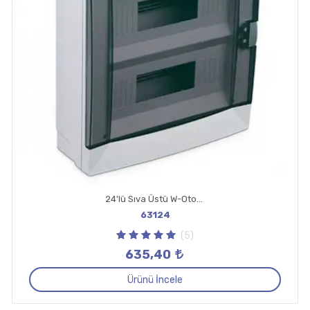
24'lü Sıva Üstü W-Otomat Kutusu
63124
(5)
635,40
Ürünü İncele