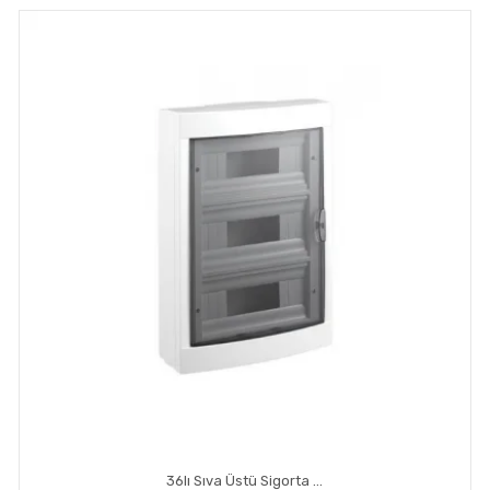
36lı Sıva Üstü Sigorta Kutusu