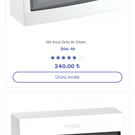
16lı Sıva Üstü W-Otomat Kutusu
306-10
(5)
240,00
Ürünü İncele