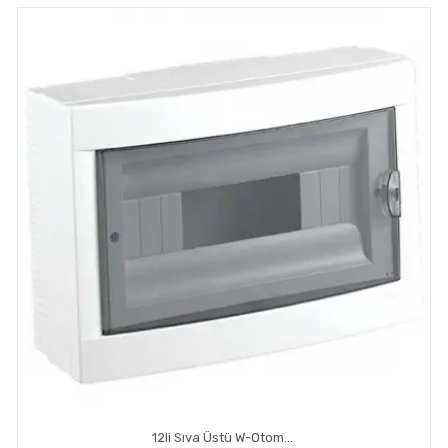
12li Sıva Üstü W-Otomat Kutusu