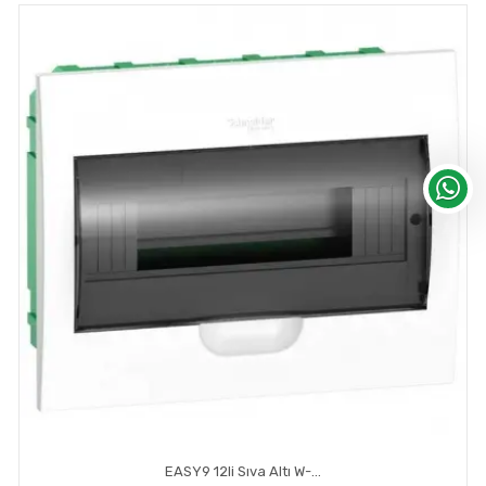
EASY9 12li Sıva Altı W-Otomat Kutusu