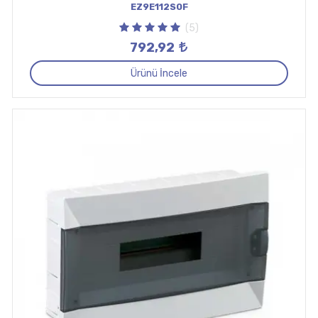
EZ9E112S0F
(5)
792,92
Ürünü İncele