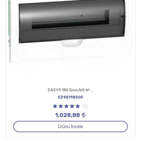
EASY9 18li Sıva Altı W-Otomat Kutusu
EZ9E118S0F
(5)
1.028,88
Ürünü İncele