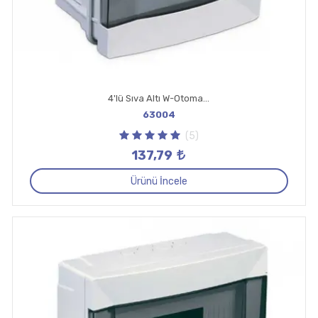
4'lü Sıva Altı W-Otomat Kutusu
63004
(5)
137,79
Ürünü İncele