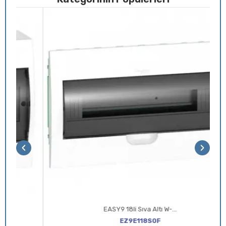
‹
›
EASY9 18li Sıva Altı W-Otomat Kutusu
EZ9E118S0F