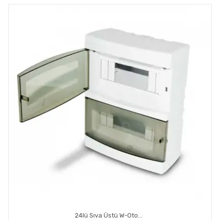
24lü Sıva Üstü W-Otomat Kutusu