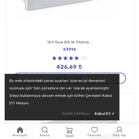
16'lı Sıva Altı W-Otomat Kutusu
63016
(5)
426,69
Ürünü İncele
Bu web sitesindeki çerez ayarları 'size en iyi deneyimi
sunması için' tüm çerezlere izin ver 'olarak ayarlanmıştır.
Siteyi kullanmaya devam etmek için lütfen Çerezleri Kabul
Et'i tıklayın.
Gizlilik Politikası
Kabul Et
✔
Anasayfa
Arama
Favoriler
Giriş Yap
Sepet