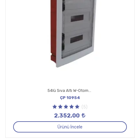
54lü Sıva Altı W-Otomat Kutusu 18X3
ÇP 10954
(5)
2.352,00
Ürünü İncele