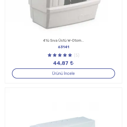
4'lü Sıva Üstü W-Otomat Kutusu Mühürlü
63141
(5)
44,87
Ürünü İncele