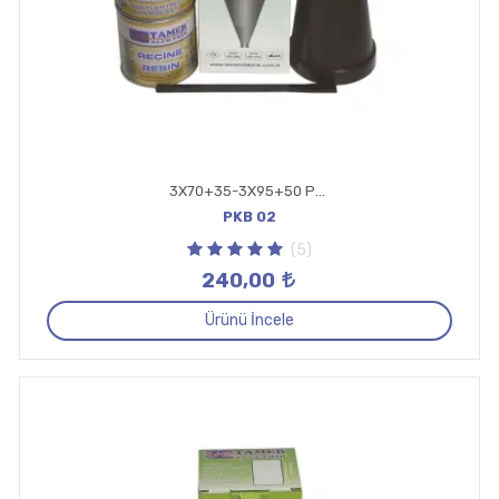
3X70+35-3X95+50 Pabuçsuz Kablo Başlığı 0,6
PKB 02
(5)
240,00
Ürünü İncele