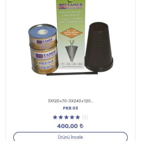
3X120+70-3X240+120 Pabuçsuz Kablo Başlığı
PKB 03
(5)
400,00
Ürünü İncele