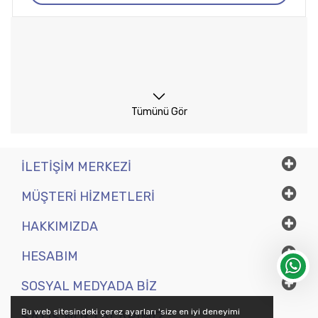
Tümünü Gör
İLETIŞIM MERKEZI
MÜŞTERI HIZMETLERI
HAKKIMIZDA
HESABIM
SOSYAL MEDYADA BIZ
Bu web sitesindeki çerez ayarları 'size en iyi deneyimi
SATIŞ NOKTALARIMIZ